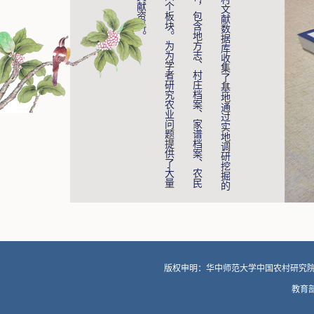
。
文
记
的
农
村
文
献
数
据
库
收
集
了
基
地
通
过
实
地
调
研
挖
掘
的
献
资
料
，
包
含
地
方
志
、
村
庄
档
案
、
家
谱
档
案
、
农
民
忆
等
四
个
板
块
。
为
为
学
者
研
究
农
业
问
题
提
供
了
大
量
历
史
文
献
资
料
版权申明：华中师范大学中国农村研究
教育